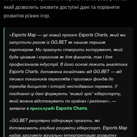
який дозволить оновити доступні дані та порівняти
розвиток різних ігор.
«
Esports Map — це новий проєкт Esports Charts, який ми
запустили разом із GG.BET як нашим першим
партнером. Ми прагнули створити інструмент, який
буде цікавим і корисним як для фанатів, так і для
професіоналів індустрії. В його основі лежить аналітика
Esports Charts, доповнена інсайтами від GG.BET — від
пікових показників переглядів і призових фондів до
трендів дисциплін і історій несподіваних перемог. У
поєднанні ці дані формують “живий зріз” кіберспорту,
який можна відстежувати по країнах і регіонах
», —
заявили в
пресслужбі Esports Charts
.
«
GG.BET регулярно підтримує проєкти, які
допомагають глибше розуміти кіберспорт. Esports Map
надає зрозумілу візуальну інтерпретацію розвитку