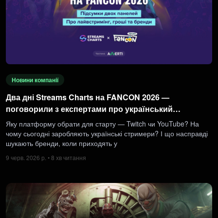
Новини компанії
Два дні Streams Charts на FANCON 2026 —
поговорили з експертами про український
лайвстримінг, гроші та інтеграцію брендів
Яку платформу обрати для старту — Twitch чи YouTube? На
чому сьогодні заробляють українські стримери? І що насправді
шукають бренди, коли приходять у
9 черв. 2026 р. • 8 хв читання