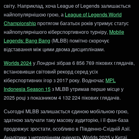
світу. Наприклад, хоча League of Legends залишається
найпопулярнішою грою, а
League of Legends World
Championship
протягом багатьох років утримує статус
найпопулярнішого кіберспортивного турніру,
Mobile
Legends: Bang Bang
(MLBB) помітно скорочує
відставання між цими двома дисциплінами.
Worlds 2024
у Лондоні зібрав 6 856 769 пікових глядачів,
встановивши світовий рекорд серед усіх
кіберспортивних ігор з 2017 року. Водночас
MPL
Indonesia Season 15
з MLBB утримав перше місце у
2025 році з показником 4 132 224 пікових глядачів.
Сьогодні MLBB залишається єдиною мобільною грою,
здатною залучати таку масову аудиторію, і її фан-база
продовжує зростати, особливо в Південно-Східній Азії.
Аналітики з нетерпінням очікують Worlds 2025 у Китаї,