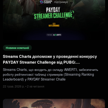
Новини компанії
Streams Charts допоможе у проведенні конкурсу
PAYDAY Streamer Challenge від PUBG:
BATTLEGROUNDS
Streams Charts, що входить до складу AWERTI, забезпечить
роботу рейтингової таблиці стримерів (Streaming Ranking
Leaderboard) у PAYDAY Streamer Challe
22 трав. 2026 р. • 2 хв читання