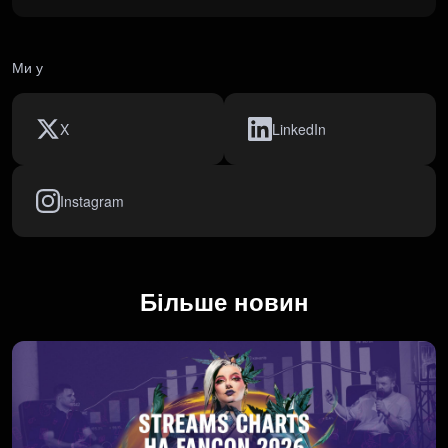
Ми у
X
LinkedIn
Instagram
Більше новин