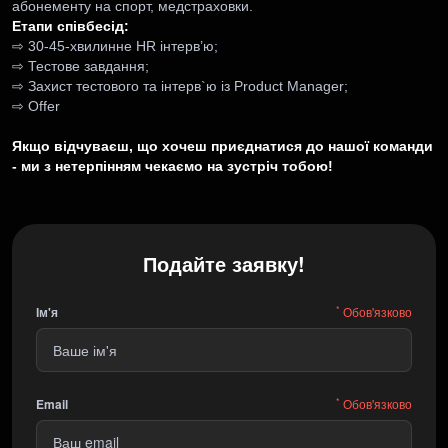
абонементу на спорт, медстраховки.
Етапи співбесід:
⇨ 30-45-хвилинне HR інтерв’ю;
⇨ Тестове завдання;
⇨ Захист тестового та інтерв`ю із Product Manager;
⇨ Offer
Якщо відчуваєш, що хочеш приєднатися до нашої команди
- ми з нетерпінням чекаємо на зустріч тобою!
Подайте заявку!
*
Ім'я
Обов'язково
*
Email
Обов'язково