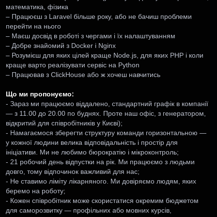
математика, фізика
– Працюєш з Laravel більше року, або не бачиш проблеми
перейти на нього
– Маєш досвід в роботі з чергами і їх налаштуванням
– Добре знайомий з Docker і Nginx
– Розумієш для яких цілей краще Node.js, для яких PHP і коли
краще варто реалізувати сервіс на Python
– Працював з ClickHouse або ж хочеш навчитись
Що ми пропонуємо:
- Зараз ми працюємо віддалено, стандартний графік в компанії
— з 11.00 до 20.00 по буднях. Проте наш офіс, з генератором,
відкритий для співробітників у Києві);
- Намагаємося зберегти структуру команди горизонтальною —
у кожної людини велика відповідальність і простір для
ініціативи. Ми не любимо бюрократію і мікроконтроль;
- 21 робочий день відпустки на рік. Ми працюємо з людьми
довго, тому відпочинок важливий для нас;
- Не ставимо ліміту лікарняного. Ми довіряємо людям, яких
беремо на роботу;
- Кожен співробітник може скористатися окремим бюджетом
для саморозвитку — профільних або мовних курсів,