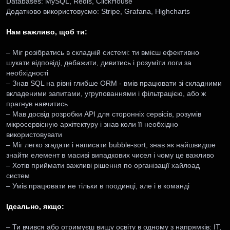
Databases: MySQL, Redis, ClickHouse
Додатково використовуємо: Stripe, Grafana, Highcharts
Нам важливо, щоб ти:
– Міг розібратись в складній системі: ти вмієш ефективно
шукати відповіді, дебажити, дивитись і розуміти логи за
необхідності
– Знав SQL на рівні глибше ORM - вмів працювати зі складними
вкладеними запитами, угрупованнями і фільтрацією, або ж
прагнув навчитись
– Мав досвід розробки API для сторонніх сервісів, розумів
мікросервісную архітектуру і знав коли її необхідно
використовувати
– Міг легко згадати і написати bubble-sort, знав як найшвидше
знайти елемент в масиві випадкових чисел і чому це важливо
– Хотів приймати важливі рішення по організації хайлоад
систем
– Умів працювати не тільки в поодинці, але і в команді
Ідеально, якщо:
– Ти вчився або отримуєш вищу освіту в одному з напрямків: ІТ,