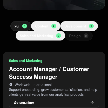
Усі
Content
Development
5
2
1
Sales and Marketing
Design
2
0
Sales and Marketing
Account Manager / Customer
Success Manager
Worldwide, International
Support onboarding, grow customer satisfaction, and help
clients get real value from our analytical products.
Детальніше